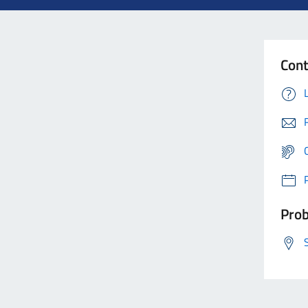
Cont
Prob