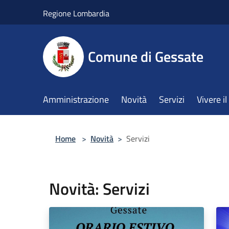
Salta al contenuto principale
Regione Lombardia
Comune di Gessate
Amministrazione
Novità
Servizi
Vivere 
Home
>
Novità
>
Servizi
Novità: Servizi