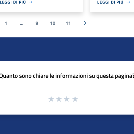
LEGGI DI PIÙ
LEGGI DI PIÙ
1
...
9
10
11
ecedente
Successiva »
Quanto sono chiare le informazioni su questa pagina