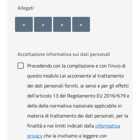
Allegati
Allegato 1
Allegato 2
Allegato 3
Allegato 4
+ Carica allegato 1
+ Carica allegato 2
+ Carica allegato 3
+ Carica allegato 4
+
+
+
+
Accettazione informativa sui dati personali
Procedendo con la compilazione e con l'invio di
questo modulo Lei acconsente al trattamento
dei dati personali forniti, ai sensi e per gli effetti
dell'articolo 13 del Regolamento EU 2016/679 e
della della normativa nazionale applicabile in
materia di trattamento dei dati personali, per la
finalità e nei limiti indicati dalla
informativa
privacy
che la invitiamo a leggere con