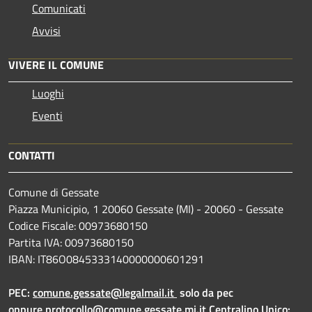
Comunicati
Avvisi
VIVERE IL COMUNE
Luoghi
Eventi
CONTATTI
Comune di Gessate
Piazza Municipio, 1 20060 Gessate (MI) - 20060 - Gessate
Codice Fiscale: 00973680150
Partita IVA: 00973680150
IBAN: IT86O0845333140000000601291
PEC:
comune.gessate@legalmail.it
solo da pec
oppure
protocollo@comune.gessate.mi.it
Centralino Unico: