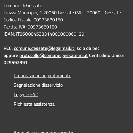
Comune di Gessate
Piazza Municipio, 1 20060 Gessate (MI) - 20060 - Gessate
Codice Fiscale: 00973680150
Partita IVA: 00973680150
IBAN: IT86O0845333140000000601291
PEC:
comune.gessate@legalmail.it
solo da pec
oppure
protocollo@comune.gessate.mi.it
Centralino Unico:
029592991
Prenotazione appuntamento
Segnalazione disservizio
Leggi le FAQ
Richiesta assistenza
Amministrazione trasparente