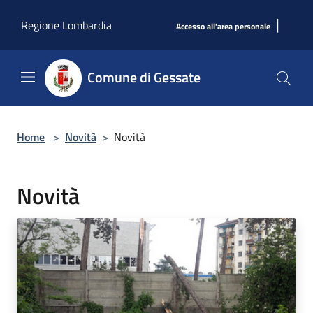
Salta al contenuto principale
|
Regione Lombardia
Accesso all'area personale
Comune di Gessate
Home
>
Novità
>
Novità
Novità