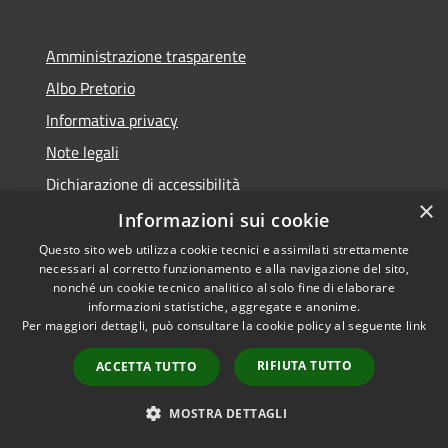
Amministrazione trasparente
Albo Pretorio
Informativa privacy
Note legali
Dichiarazione di accessibilità
×
Dichiarazione di accessibilità dal 2025
Informazioni sui cookie
Questo sito web utilizza cookie tecnici e assimilati strettamente
necessari al corretto funzionamento e alla navigazione del sito,
nonché un cookie tecnico analitico al solo fine di elaborare
informazioni statistiche, aggregate e anonime.
RSS
Copyright © 2026 • Comune di
Per maggiori dettagli, può consultare la cookie policy al seguente
link
Accessibilità
Gessate • Powered by
Privacy
Municipium
Accesso
•
RIFIUTA TUTTO
ACCETTA TUTTO
Cookie
redazione
Mappa del sito
MOSTRA DETTAGLI