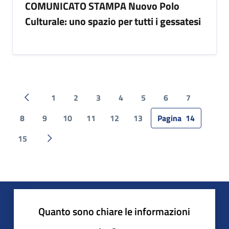
COMUNICATO STAMPA Nuovo Polo
Culturale: uno spazio per tutti i gessatesi
1
2
3
4
5
6
7
Pagina precedente
8
9
10
11
12
13
Pagina
14
15
Pagina successiva
Quanto sono chiare le informazioni