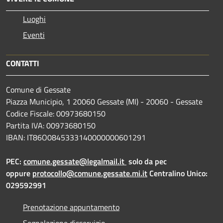
Luoghi
Eventi
CONTATTI
Comune di Gessate
Piazza Municipio, 1 20060 Gessate (MI) - 20060 - Gessate
Codice Fiscale: 00973680150
Partita IVA: 00973680150
IBAN: IT86O0845333140000000601291
PEC:
comune.gessate@legalmail.it
solo da pec
oppure
protocollo@comune.gessate.mi.it
Centralino Unico:
029592991
Prenotazione appuntamento
Segnalazione disservizio