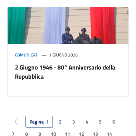
COMUNICATI
1 GIUGNO 2026
2 Giugno 1946 - 80° Anniversario della
Repubblica
Pagina
1
2
3
4
5
6
Pagina precedente
7
8
9
10
11
12
13
14