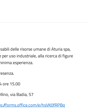
abili delle risorse umane di Aturia spa,
er uso industriale, alla ricerca di figure
 minima esperienza.
presenza.
4 ore 15.00
llino, via Badia, 57
ps://forms.office.com/e/hsVK0fRPBq