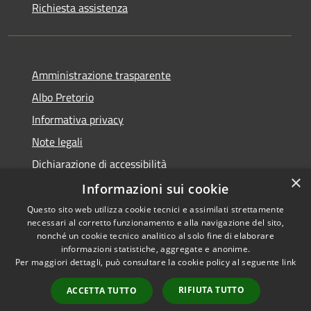
Richiesta assistenza
Amministrazione trasparente
Albo Pretorio
Informativa privacy
Note legali
Dichiarazione di accessibilità
×
Dichiarazione di accessibilità dal 2025
Informazioni sui cookie
Questo sito web utilizza cookie tecnici e assimilati strettamente
necessari al corretto funzionamento e alla navigazione del sito,
nonché un cookie tecnico analitico al solo fine di elaborare
informazioni statistiche, aggregate e anonime.
RSS
Copyright © 2026 • Comune di
Per maggiori dettagli, può consultare la cookie policy al seguente
link
Accessibilità
Gessate • Powered by
Privacy
Municipium
Accesso
•
RIFIUTA TUTTO
ACCETTA TUTTO
Cookie
redazione