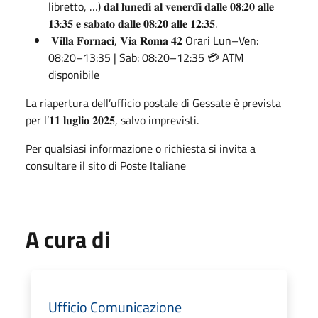
libretto, …) 𝐝𝐚𝐥 𝐥𝐮𝐧𝐞𝐝𝐢̀ 𝐚𝐥 𝐯𝐞𝐧𝐞𝐫𝐝𝐢̀ 𝐝𝐚𝐥𝐥𝐞 𝟎𝟖:𝟐𝟎 𝐚𝐥𝐥𝐞
𝟏𝟑:𝟑𝟓 𝐞 𝐬𝐚𝐛𝐚𝐭𝐨 𝐝𝐚𝐥𝐥𝐞 𝟎𝟖:𝟐𝟎 𝐚𝐥𝐥𝐞 𝟏𝟐:𝟑𝟓.
𝐕𝐢𝐥𝐥𝐚 𝐅𝐨𝐫𝐧𝐚𝐜𝐢, 𝐕𝐢𝐚 𝐑𝐨𝐦𝐚 𝟒𝟐 Orari Lun–Ven:
08:20–13:35 | Sab: 08:20–12:35 💳 ATM
disponibile
La riapertura dell’ufficio postale di Gessate è prevista
per l’𝟏𝟏 𝐥𝐮𝐠𝐥𝐢𝐨 𝟐𝟎𝟐𝟓, salvo imprevisti.
Per qualsiasi informazione o richiesta si invita a
consultare il sito di Poste Italiane
A cura di
Ufficio Comunicazione