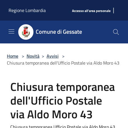
Salta al contenuto principale
|
Regione Lombardia
Accesso all'area personale
Comune di Gessate
Home
>
Novità
>
Avvisi
>
Chiusura temporanea dell'Ufficio Postale via Aldo Moro 43
Chiusura temporanea
dell'Ufficio Postale
via Aldo Moro 43
Chiusura temporanea Ufficio Postale via Aldo Moro 43