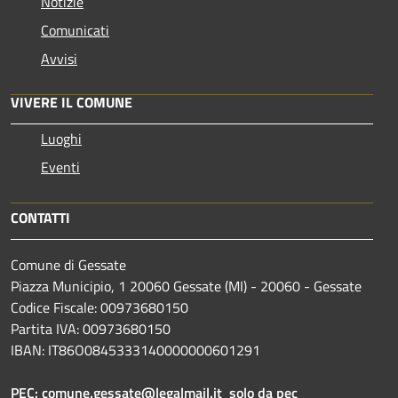
Notizie
Comunicati
Avvisi
VIVERE IL COMUNE
Luoghi
Eventi
CONTATTI
Comune di Gessate
Piazza Municipio, 1 20060 Gessate (MI) - 20060 - Gessate
Codice Fiscale: 00973680150
Partita IVA: 00973680150
IBAN: IT86O0845333140000000601291
PEC:
comune.gessate@legalmail.it
solo da pec