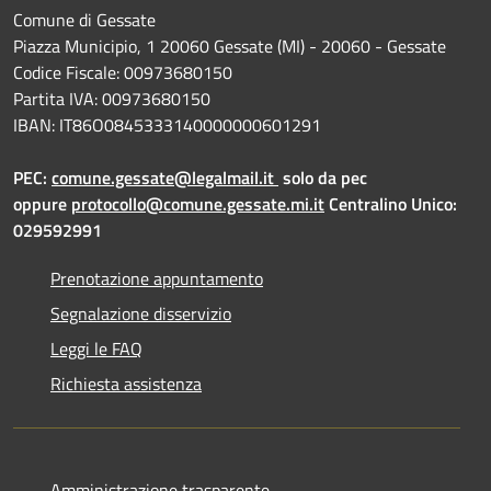
Comune di Gessate
Piazza Municipio, 1 20060 Gessate (MI) - 20060 - Gessate
Codice Fiscale: 00973680150
Partita IVA: 00973680150
IBAN: IT86O0845333140000000601291
PEC:
comune.gessate@legalmail.it
solo da pec
oppure
protocollo@comune.gessate.mi.it
Centralino Unico:
029592991
Prenotazione appuntamento
Segnalazione disservizio
Leggi le FAQ
Richiesta assistenza
Amministrazione trasparente