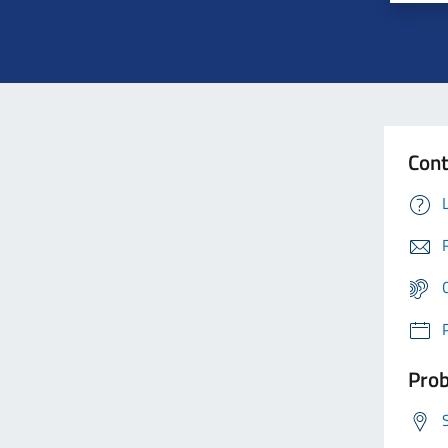
Cont
Prob