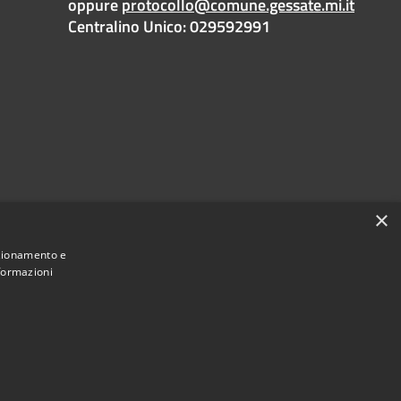
oppure
protocollo@comune.gessate.mi.it
Centralino Unico: 029592991
×
nzionamento e
nformazioni
Municipium
Accesso redazione
i Gessate • Powered by
•