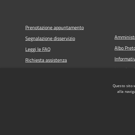
Prenotazione appuntamento
Amministr
Segnalazione disservizio
Albo Pret
Leggi le FAQ
Informati
Richiesta assistenza
Note legal
Dichiarazi
Questo sito 
Dichiarazi
alla navig
RSS
Accessibilità
Privacy
Cookie
Mappa de