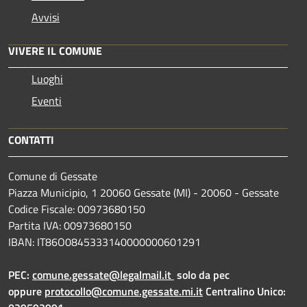
Avvisi
VIVERE IL COMUNE
Luoghi
Eventi
CONTATTI
Comune di Gessate
Piazza Municipio, 1 20060 Gessate (MI) - 20060 - Gessate
Codice Fiscale: 00973680150
Partita IVA: 00973680150
IBAN: IT86O0845333140000000601291
PEC:
comune.gessate@legalmail.it
solo da pec
oppure
protocollo@comune.gessate.mi.it
Centralino Unico: