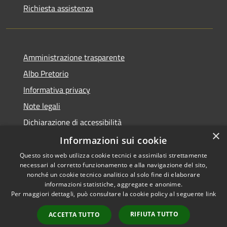
Richiesta assistenza
Amministrazione trasparente
Albo Pretorio
Informativa privacy
Note legali
Dichiarazione di accessibilità
×
Dichiarazione di accessibilità dal 2025
Informazioni sui cookie
Questo sito web utilizza cookie tecnici e assimilati strettamente
necessari al corretto funzionamento e alla navigazione del sito,
nonché un cookie tecnico analitico al solo fine di elaborare
informazioni statistiche, aggregate e anonime.
RSS
Copyright © 2026 • Comune di
Per maggiori dettagli, può consultare la cookie policy al seguente
link
Accessibilità
Gessate • Powered by
Privacy
Municipium
Accesso
•
RIFIUTA TUTTO
ACCETTA TUTTO
Cookie
redazione