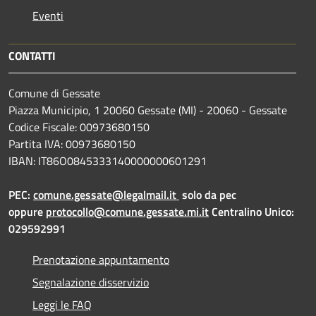
Eventi
CONTATTI
Comune di Gessate
Piazza Municipio, 1 20060 Gessate (MI) - 20060 - Gessate
Codice Fiscale: 00973680150
Partita IVA: 00973680150
IBAN: IT86O0845333140000000601291
PEC:
comune.gessate@legalmail.it
solo da pec
oppure
protocollo@comune.gessate.mi.it
Centralino Unico:
029592991
Prenotazione appuntamento
Segnalazione disservizio
Leggi le FAQ