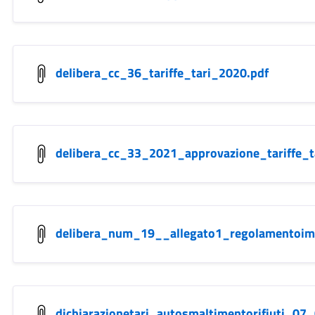
delibera_cc_36_tariffe_tari_2020.pdf
delibera_cc_33_2021_approvazione_tariffe_t
delibera_num_19__allegato1_regolamentoim
dichiarazionetari_autosmaltimentorifiuti_07