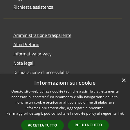
Richiesta assistenza
Amministrazione trasparente
Albo Pretorio
Informativa privacy
Note legali
Dichiarazione di accessibilità
×
Dichiarazione di accessibilità dal 2025
Informazioni sui cookie
Questo sito web utilizza cookie tecnici e assimilati strettamente
necessari al corretto funzionamento e alla navigazione del sito,
nonché un cookie tecnico analitico al solo fine di elaborare
informazioni statistiche, aggregate e anonime.
RSS
Copyright © 2026 • Comune di
Per maggiori dettagli, può consultare la cookie policy al seguente
link
Accessibilità
Gessate • Powered by
Privacy
Municipium
Accesso
•
RIFIUTA TUTTO
ACCETTA TUTTO