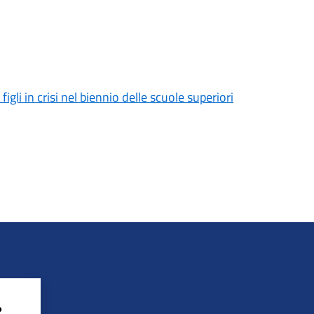
gli in crisi nel biennio delle scuole superiori
?