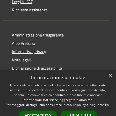
Leggi le FAQ
Richiesta assistenza
Amministrazione trasparente
Albo Pretorio
Informativa privacy
Note legali
Dichiarazione di accessibilità
×
Dichiarazione di accessibilità dal 2025
Informazioni sui cookie
Questo sito web utilizza cookie tecnici e assimilati strettamente
necessari al corretto funzionamento e alla navigazione del sito,
nonché un cookie tecnico analitico al solo fine di elaborare
informazioni statistiche, aggregate e anonime.
RSS
Copyright © 2026 • Comune di
Per maggiori dettagli, può consultare la cookie policy al seguente
link
Accessibilità
Gessate • Powered by
Privacy
Municipium
Accesso
•
RIFIUTA TUTTO
ACCETTA TUTTO