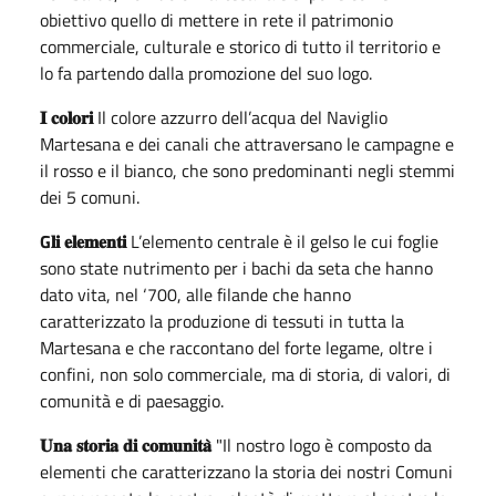
obiettivo quello di mettere in rete il patrimonio
commerciale, culturale e storico di tutto il territorio e
lo fa partendo dalla promozione del suo logo.
𝐈 𝐜𝐨𝐥𝐨𝐫𝐢
Il colore azzurro dell’acqua del Naviglio
Martesana e dei canali che attraversano le campagne e
il rosso e il bianco, che sono predominanti negli stemmi
dei 5 comuni.
G𝐥𝐢 𝐞𝐥𝐞𝐦𝐞𝐧𝐭𝐢
L’elemento centrale è il gelso le cui foglie
sono state nutrimento per i bachi da seta che hanno
dato vita, nel ‘700, alle filande che hanno
caratterizzato la produzione di tessuti in tutta la
Martesana e che raccontano del forte legame, oltre i
confini, non solo commerciale, ma di storia, di valori, di
comunità e di paesaggio.
𝐔𝐧𝐚 𝐬𝐭𝐨𝐫𝐢𝐚 𝐝𝐢 𝐜𝐨𝐦𝐮𝐧𝐢𝐭𝐚̀
"Il nostro logo è composto da
elementi che caratterizzano la storia dei nostri Comuni