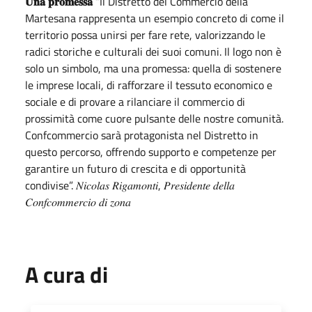
𝐔𝐧𝐚 𝐩𝐫𝐨𝐦𝐞𝐬𝐬𝐚
“Il Distretto del Commercio della
Martesana rappresenta un esempio concreto di come il
territorio possa unirsi per fare rete, valorizzando le
radici storiche e culturali dei suoi comuni. Il logo non è
solo un simbolo, ma una promessa: quella di sostenere
le imprese locali, di rafforzare il tessuto economico e
sociale e di provare a rilanciare il commercio di
prossimità come cuore pulsante delle nostre comunità.
Confcommercio sarà protagonista nel Distretto in
questo percorso, offrendo supporto e competenze per
garantire un futuro di crescita e di opportunità
condivise”. 𝑁𝑖𝑐𝑜𝑙𝑎𝑠 𝑅𝑖𝑔𝑎𝑚𝑜𝑛𝑡𝑖, 𝑃𝑟𝑒𝑠𝑖𝑑𝑒𝑛𝑡𝑒 𝑑𝑒𝑙𝑙𝑎
𝐶𝑜𝑛𝑓𝑐𝑜𝑚𝑚𝑒𝑟𝑐𝑖𝑜 𝑑𝑖 𝑧𝑜𝑛𝑎
A cura di