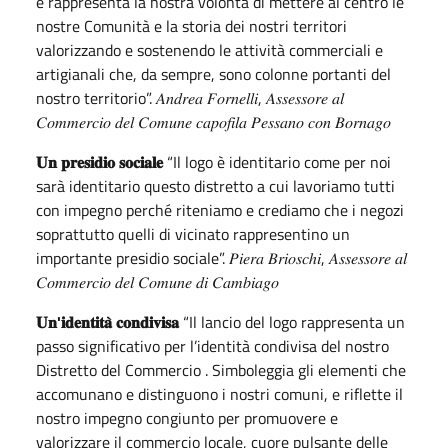
e rappresenta la nostra volontà di mettere al centro le
nostre Comunità e la storia dei nostri territori
valorizzando e sostenendo le attività commerciali e
artigianali che, da sempre, sono colonne portanti del
nostro territorio”. 𝐴𝑛𝑑𝑟𝑒𝑎 𝐹𝑜𝑟𝑛𝑒𝑙𝑙𝑖, 𝐴𝑠𝑠𝑒𝑠𝑠𝑜𝑟𝑒 𝑎𝑙
𝐶𝑜𝑚𝑚𝑒𝑟𝑐𝑖𝑜 𝑑𝑒𝑙 𝐶𝑜𝑚𝑢𝑛𝑒 𝑐𝑎𝑝𝑜𝑓𝑖𝑙𝑎 𝑃𝑒𝑠𝑠𝑎𝑛𝑜 𝑐𝑜𝑛 𝐵𝑜𝑟𝑛𝑎𝑔𝑜
𝐔𝐧 𝐩𝐫𝐞𝐬𝐢𝐝𝐢𝐨 𝐬𝐨𝐜𝐢𝐚𝐥𝐞
“Il logo è identitario come per noi
sarà identitario questo distretto a cui lavoriamo tutti
con impegno perché riteniamo e crediamo che i negozi
soprattutto quelli di vicinato rappresentino un
importante presidio sociale”. 𝑃𝑖𝑒𝑟𝑎 𝐵𝑟𝑖𝑜𝑠𝑐ℎ𝑖, 𝐴𝑠𝑠𝑒𝑠𝑠𝑜𝑟𝑒 𝑎𝑙
𝐶𝑜𝑚𝑚𝑒𝑟𝑐𝑖𝑜 𝑑𝑒𝑙 𝐶𝑜𝑚𝑢𝑛𝑒 𝑑𝑖 𝐶𝑎𝑚𝑏𝑖𝑎𝑔𝑜
𝐔𝐧'𝐢𝐝𝐞𝐧𝐭𝐢𝐭𝐚̀ 𝐜𝐨𝐧𝐝𝐢𝐯𝐢𝐬𝐚
“Il lancio del logo rappresenta un
passo significativo per l’identità condivisa del nostro
Distretto del Commercio . Simboleggia gli elementi che
accomunano e distinguono i nostri comuni, e riflette il
nostro impegno congiunto per promuovere e
valorizzare il commercio locale, cuore pulsante delle