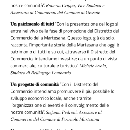
nostre comunità”. 𝑅𝑜𝑏𝑒𝑟𝑡𝑎 𝐶𝑟𝑖𝑝𝑝𝑎, 𝑉𝑖𝑐𝑒 𝑆𝑖𝑛𝑑𝑎𝑐𝑎 𝑒
𝐴𝑠𝑠𝑒𝑠𝑠𝑜𝑟𝑎 𝑎𝑙 𝐶𝑜𝑚𝑚𝑒𝑟𝑐𝑖𝑜 𝑑𝑒𝑙 𝐶𝑜𝑚𝑢𝑛𝑒 𝑑𝑖 𝐺𝑒𝑠𝑠𝑎𝑡𝑒
𝐔𝐧 𝐩𝐚𝐭𝐫𝐢𝐦𝐨𝐧𝐢𝐨 𝐝𝐢 𝐭𝐮𝐭𝐭𝐢
“Con la presentazione del logo si
entra nel vivo della fase di promozione del Distretto del
Commercio della Martesana. Questo logo, già da solo,
racconta l’importante storia della Martesana che oggi è
patrimonio di tutti e su cui, attraverso il Distretto del
Commercio, intendiamo investire; da un punto di vista
commerciale, culturale e turistico”. 𝑀𝑖𝑐ℎ𝑒𝑙𝑒 𝐴𝑣𝑜𝑙𝑎,
𝑆𝑖𝑛𝑑𝑎𝑐𝑜 𝑑𝑖 𝐵𝑒𝑙𝑙𝑖𝑛𝑧𝑎𝑔𝑜 𝐿𝑜𝑚𝑏𝑎𝑟𝑑𝑜
𝐔𝐧 𝐩𝐫𝐨𝐠𝐞𝐭𝐭𝐨 𝐝𝐢 𝐜𝐨𝐦𝐮𝐧𝐢𝐭𝐚̀
“Con il Distretto del
Commercio intendiamo promuovere il più possibile lo
sviluppo economico locale, anche tramite
l’organizzazione di eventi e il coinvolgimento delle
nostre comunità”. 𝑆𝑡𝑒𝑓𝑎𝑛𝑖𝑎 𝑃𝑒𝑑𝑟𝑜𝑛𝑖, 𝐴𝑠𝑠𝑒𝑠𝑠𝑜𝑟𝑒 𝑎𝑙
𝐶𝑜𝑚𝑚𝑒𝑟𝑐𝑖𝑜 𝑑𝑒𝑙 𝐶𝑜𝑚𝑢𝑛𝑒 𝑑𝑖 𝑃𝑜𝑧𝑧𝑢𝑜𝑙𝑜 𝑀𝑎𝑟𝑡𝑒𝑠𝑎𝑛𝑎