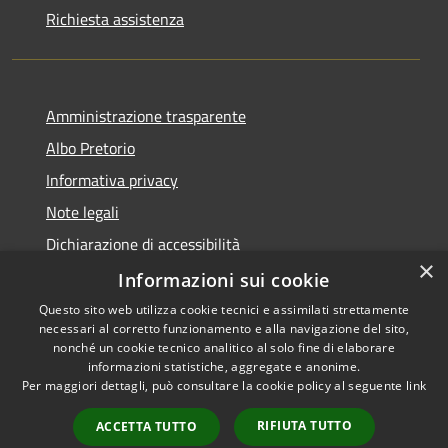
Richiesta assistenza
Amministrazione trasparente
Albo Pretorio
Informativa privacy
Note legali
Dichiarazione di accessibilità
×
Dichiarazione di accessibilità dal 2025
Informazioni sui cookie
Questo sito web utilizza cookie tecnici e assimilati strettamente
necessari al corretto funzionamento e alla navigazione del sito,
nonché un cookie tecnico analitico al solo fine di elaborare
informazioni statistiche, aggregate e anonime.
RSS
Copyright © 2026 • Comune di
Per maggiori dettagli, può consultare la cookie policy al seguente
link
Accessibilità
Gessate • Powered by
Privacy
Municipium
Accesso
•
RIFIUTA TUTTO
ACCETTA TUTTO