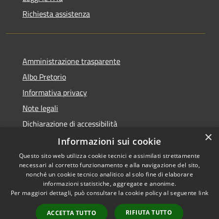
Richiesta assistenza
Amministrazione trasparente
Albo Pretorio
Informativa privacy
Note legali
Dichiarazione di accessibilità
×
Dichiarazione di accessibilità dal 2025
Informazioni sui cookie
Questo sito web utilizza cookie tecnici e assimilati strettamente
necessari al corretto funzionamento e alla navigazione del sito,
nonché un cookie tecnico analitico al solo fine di elaborare
informazioni statistiche, aggregate e anonime.
RSS
Copyright © 2026 • Comune di
Per maggiori dettagli, può consultare la cookie policy al seguente
link
Accessibilità
Gessate • Powered by
Privacy
Municipium
Accesso
•
RIFIUTA TUTTO
ACCETTA TUTTO