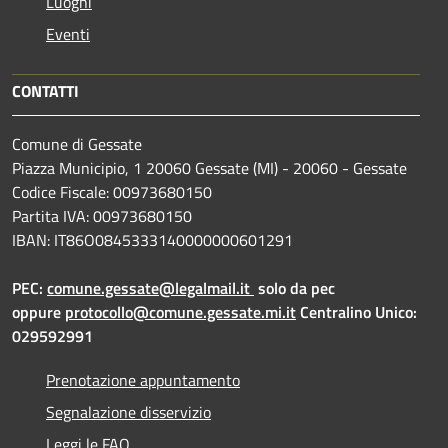
Luoghi
Eventi
CONTATTI
Comune di Gessate
Piazza Municipio, 1 20060 Gessate (MI) - 20060 - Gessate
Codice Fiscale: 00973680150
Partita IVA: 00973680150
IBAN: IT86O0845333140000000601291
PEC:
comune.gessate@legalmail.it
solo da pec
oppure
protocollo@comune.gessate.mi.it
Centralino Unico:
029592991
Prenotazione appuntamento
Segnalazione disservizio
Leggi le FAQ