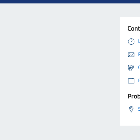
Cont
Prob