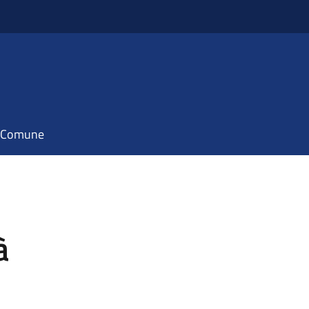
il Comune
à