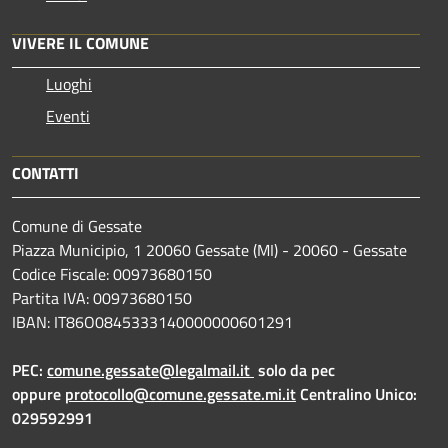
VIVERE IL COMUNE
Luoghi
Eventi
CONTATTI
Comune di Gessate
Piazza Municipio, 1 20060 Gessate (MI) - 20060 - Gessate
Codice Fiscale: 00973680150
Partita IVA: 00973680150
IBAN: IT86O0845333140000000601291
PEC:
comune.gessate@legalmail.it
solo da pec
oppure
protocollo@comune.gessate.mi.it
Centralino Unico:
029592991