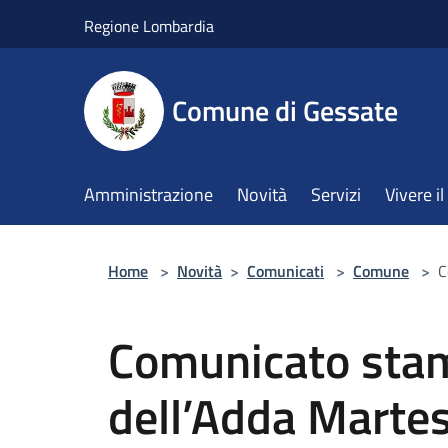
Salta al contenuto principale
Regione Lombardia
Comune di Gessate
Amministrazione
Novità
Servizi
Vivere 
Home
>
Novità
>
Comunicati
>
Comune
>
C
Comunicato stam
dell’Adda Marte