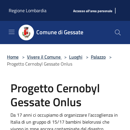
Salta al contenuto principale
|
Regione Lombardia
Accesso all'area personale
Comune di Gessate
Home
>
Vivere il Comune
>
Luoghi
>
Palazzo
>
Progetto Cernobyl Gessate Onlus
Progetto Cernobyl
Gessate Onlus
Da 17 anni ci occupiamo di organizzare l’accoglienza in
Italia di un gruppo di 15/17 bambini bielorussi che
vivono in zone ancora contaminate dal disastro