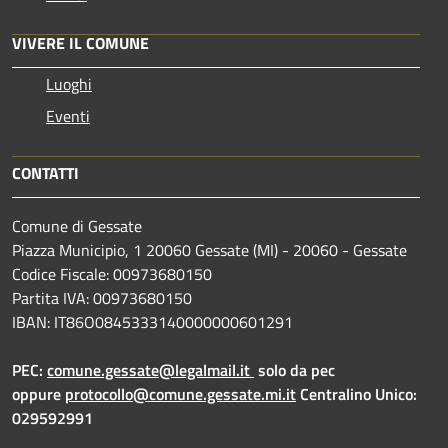
VIVERE IL COMUNE
Luoghi
Eventi
CONTATTI
Comune di Gessate
Piazza Municipio, 1 20060 Gessate (MI) - 20060 - Gessate
Codice Fiscale: 00973680150
Partita IVA: 00973680150
IBAN: IT86O0845333140000000601291
PEC:
comune.gessate@legalmail.it
solo da pec
oppure
protocollo@comune.gessate.mi.it
Centralino Unico:
029592991