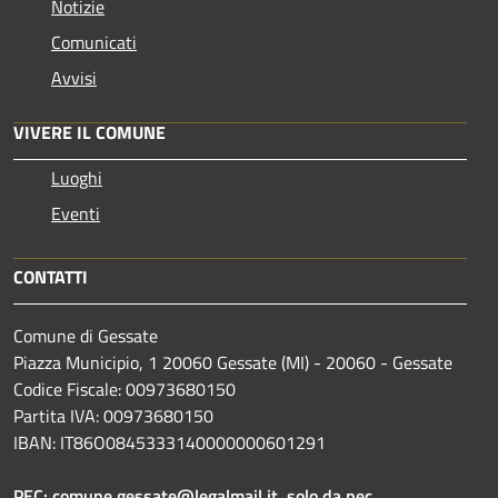
Notizie
Comunicati
Avvisi
VIVERE IL COMUNE
Luoghi
Eventi
CONTATTI
Comune di Gessate
Piazza Municipio, 1 20060 Gessate (MI) - 20060 - Gessate
Codice Fiscale: 00973680150
Partita IVA: 00973680150
IBAN: IT86O0845333140000000601291
PEC:
comune.gessate@legalmail.it
solo da pec