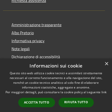
Richiesta assistenza
Amministrazione trasparente
Albo Pretorio
Informativa privacy
Note legali
Dichiarazione di accessibilità
×
Dichiarazione di accessibilità dal 2025
Informazioni sui cookie
Questo sito web utilizza cookie tecnici e assimilati strettamente
necessari al corretto funzionamento e alla navigazione del sito,
nonché un cookie tecnico analitico al solo fine di elaborare
informazioni statistiche, aggregate e anonime.
RSS
Copyright © 2026 • Comune di
Per maggiori dettagli, può consultare la cookie policy al seguente
link
Accessibilità
Gessate • Powered by
Privacy
Municipium
Accesso
•
RIFIUTA TUTTO
ACCETTA TUTTO
Cookie
redazione