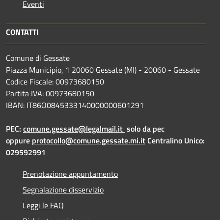
Eventi
CONTATTI
Comune di Gessate
Piazza Municipio, 1 20060 Gessate (MI) - 20060 - Gessate
Codice Fiscale: 00973680150
Partita IVA: 00973680150
IBAN: IT86O0845333140000000601291
PEC:
comune.gessate@legalmail.it
solo da pec
oppure
protocollo@comune.gessate.mi.it
Centralino Unico:
029592991
Prenotazione appuntamento
Segnalazione disservizio
Leggi le FAQ