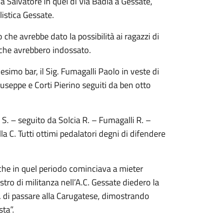
la Salvatore in quel di Via Badia a Gessate,
istica Gessate.
 che avrebbe dato la possibilità ai ragazzi di
e che avrebbero indossato.
esimo bar, il Sig. Fumagalli Paolo in veste di
iuseppe e Corti Pierino seguiti da ben otto
di S. – seguito da Solcia R. – Fumagalli R. –
a C. Tutti ottimi pedalatori degni di difendere
 che in quel periodo cominciava a mieter
stro di militanza nell’A.C. Gessate diedero la
. di passare alla Carugatese, dimostrando
ta”.