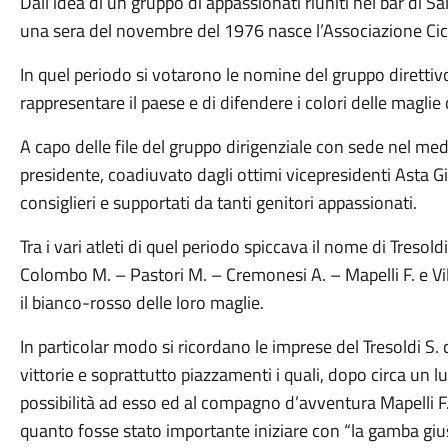
Dall’idea di un gruppo di appassionati riuniti nel bar di Sa
una sera del novembre del 1976 nasce l’Associazione Cicl
In quel periodo si votarono le nomine del gruppo direttivo
rappresentare il paese e di difendere i colori delle magli
A capo delle file del gruppo dirigenziale con sede nel med
presidente, coadiuvato dagli ottimi vicepresidenti Asta G
consiglieri e supportati da tanti genitori appassionati.
Tra i vari atleti di quel periodo spiccava il nome di Tresol
Colombo M. – Pastori M. – Cremonesi A. – Mapelli F. e Vill
il bianco-rosso delle loro maglie.
In particolar modo si ricordano le imprese del Tresoldi S.
vittorie e soprattutto piazzamenti i quali, dopo circa un lu
possibilità ad esso ed al compagno d’avventura Mapelli F
quanto fosse stato importante iniziare con “la gamba gius