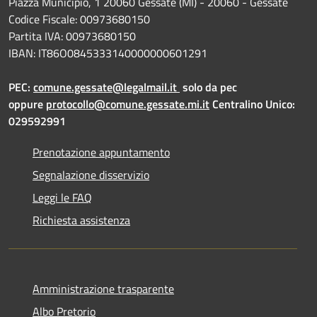
Piazza Municipio, 1 20060 Gessate (MI) - 20060 - Gessate
Codice Fiscale: 00973680150
Partita IVA: 00973680150
IBAN: IT86O0845333140000000601291
PEC:
comune.gessate@legalmail.it
solo da pec
oppure
protocollo@comune.gessate.mi.it
Centralino Unico:
029592991
Prenotazione appuntamento
Segnalazione disservizio
Leggi le FAQ
Richiesta assistenza
Amministrazione trasparente
Albo Pretorio