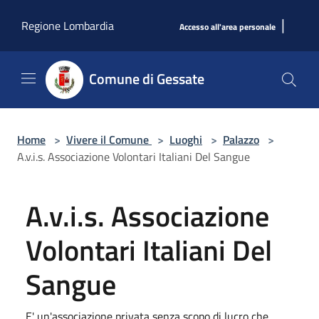
Salta al contenuto principale
|
Regione Lombardia
Accesso all'area personale
Comune di Gessate
Home
>
Vivere il Comune
>
Luoghi
>
Palazzo
>
A.v.i.s. Associazione Volontari Italiani Del Sangue
A.v.i.s. Associazione
Volontari Italiani Del
Sangue
E' un'associazione privata senza scopo di lucro che