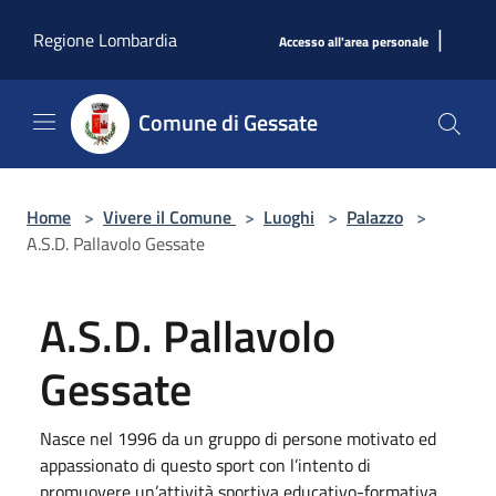
Salta al contenuto principale
|
Regione Lombardia
Accesso all'area personale
Comune di Gessate
Home
>
Vivere il Comune
>
Luoghi
>
Palazzo
>
A.S.D. Pallavolo Gessate
A.S.D. Pallavolo
Gessate
Nasce nel 1996 da un gruppo di persone motivato ed
appassionato di questo sport con l’intento di
promuovere un’attività sportiva educativo-formativa