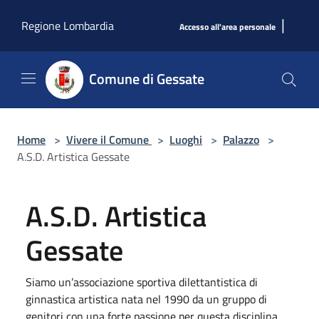
Salta al contenuto principale
|
Regione Lombardia
Accesso all'area personale
Comune di Gessate
Home
>
Vivere il Comune
>
Luoghi
>
Palazzo
>
A.S.D. Artistica Gessate
A.S.D. Artistica
Gessate
Siamo un’associazione sportiva dilettantistica di
ginnastica artistica nata nel 1990 da un gruppo di
genitori con una forte passione per questa disciplina.