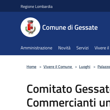
Salta al contenuto principale
Regione Lombardia
Comune di Gessate
Amministrazione
Novità
Servizi
Vivere 
Home
>
Vivere il Comune
>
Luoghi
>
Palazzo
Comitato Gessate
Commercianti unit