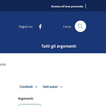
|
Accesso all'area personale
Seguici su
Cerca
Tutti gli argomenti
aese
Condividi
Vedi azioni
Argomenti: