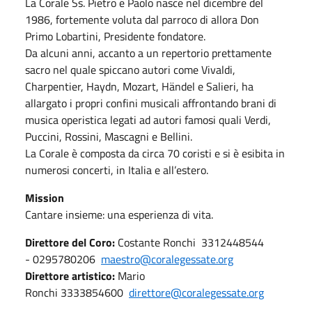
La Corale Ss. Pietro e Paolo nasce nel dicembre del
1986, fortemente voluta dal parroco di allora Don
Primo Lobartini, Presidente fondatore.
Da alcuni anni, accanto a un repertorio prettamente
sacro nel quale spiccano autori come Vivaldi,
Charpentier, Haydn, Mozart, Händel e Salieri, ha
allargato i propri confini musicali affrontando brani di
musica operistica legati ad autori famosi quali Verdi,
Puccini, Rossini, Mascagni e Bellini.
La Corale è composta da circa 70 coristi e si è esibita in
numerosi concerti, in Italia e all’estero.
Mission
Cantare insieme: una esperienza di vita.
Direttore del Coro:
Costante Ronchi 3312448544
- 0295780206
maestro@coralegessate.org
Direttore artistico:
Mario
Ronchi 3333854600
direttore@coralegessate.org