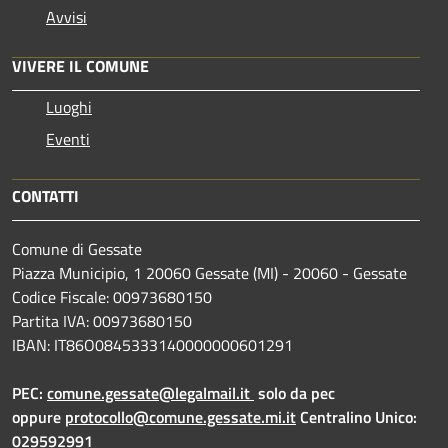
Avvisi
VIVERE IL COMUNE
Luoghi
Eventi
CONTATTI
Comune di Gessate
Piazza Municipio, 1 20060 Gessate (MI) - 20060 - Gessate
Codice Fiscale: 00973680150
Partita IVA: 00973680150
IBAN: IT86O0845333140000000601291
PEC:
comune.gessate@legalmail.it
solo da pec
oppure
protocollo@comune.gessate.mi.it
Centralino Unico:
029592991