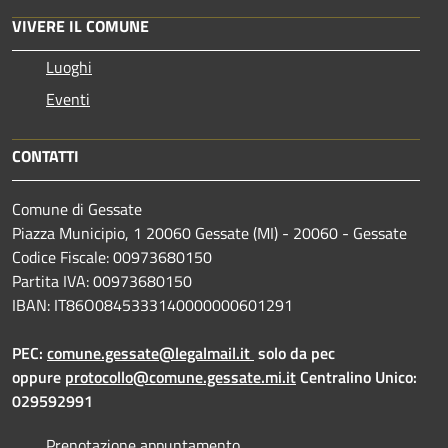
VIVERE IL COMUNE
Luoghi
Eventi
CONTATTI
Comune di Gessate
Piazza Municipio, 1 20060 Gessate (MI) - 20060 - Gessate
Codice Fiscale: 00973680150
Partita IVA: 00973680150
IBAN: IT86O0845333140000000601291
PEC:
comune.gessate@legalmail.it
solo da pec
oppure
protocollo@comune.gessate.mi.it
Centralino Unico:
029592991
Prenotazione appuntamento