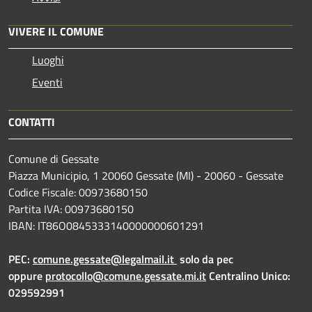
VIVERE IL COMUNE
Luoghi
Eventi
CONTATTI
Comune di Gessate
Piazza Municipio, 1 20060 Gessate (MI) - 20060 - Gessate
Codice Fiscale: 00973680150
Partita IVA: 00973680150
IBAN: IT86O0845333140000000601291
PEC:
comune.gessate@legalmail.it
solo da pec
oppure
protocollo@comune.gessate.mi.it
Centralino Unico:
029592991