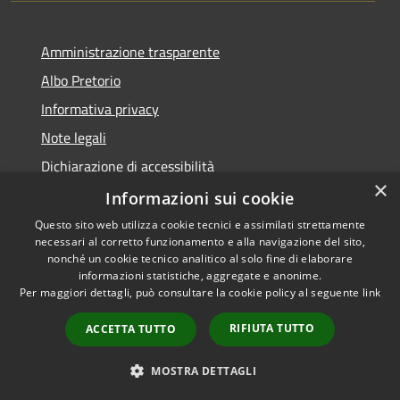
Amministrazione trasparente
Albo Pretorio
Informativa privacy
Note legali
Dichiarazione di accessibilità
×
Dichiarazione di accessibilità dal 2025
Informazioni sui cookie
Questo sito web utilizza cookie tecnici e assimilati strettamente
necessari al corretto funzionamento e alla navigazione del sito,
nonché un cookie tecnico analitico al solo fine di elaborare
informazioni statistiche, aggregate e anonime.
RSS
Copyright © 2026 • Comune di
Per maggiori dettagli, può consultare la cookie policy al seguente
link
Accessibilità
Gessate • Powered by
Privacy
Municipium
Accesso
•
RIFIUTA TUTTO
ACCETTA TUTTO
Cookie
redazione
Mappa del sito
MOSTRA DETTAGLI