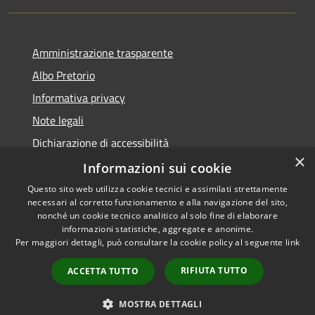
Amministrazione trasparente
Albo Pretorio
Informativa privacy
Note legali
Dichiarazione di accessibilità
×
Dichiarazione di accessibilità dal 2025
Informazioni sui cookie
Questo sito web utilizza cookie tecnici e assimilati strettamente
necessari al corretto funzionamento e alla navigazione del sito,
nonché un cookie tecnico analitico al solo fine di elaborare
informazioni statistiche, aggregate e anonime.
RSS
Copyright © 2026 • Comune di
Per maggiori dettagli, può consultare la cookie policy al seguente
link
Accessibilità
Gessate • Powered by
Privacy
Municipium
Accesso
•
RIFIUTA TUTTO
ACCETTA TUTTO
Cookie
redazione
Mappa del sito
MOSTRA DETTAGLI