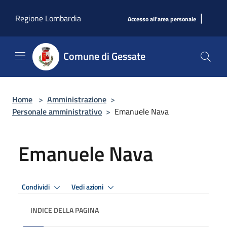
Salta al contenuto principale
|
Regione Lombardia
Accesso all'area personale
Comune di Gessate
Home
>
Amministrazione
>
Personale amministrativo
>
Emanuele Nava
Emanuele Nava
Condividi
Vedi azioni
INDICE DELLA PAGINA