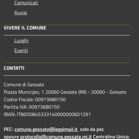
Comunicati
Avvisi
VIVERE IL COMUNE
Luoghi
Eventi
CONTATTI
Comune di Gessate
Piazza Municipio, 1 20060 Gessate (MI) - 20060 - Gessate
Codice Fiscale: 00973680150
Partita IVA: 00973680150
IBAN: IT86O0845333140000000601291
PEC:
comune.gessate@legalmail.it
solo da pec
oppure
protocollo@comune.gessate.mi.it
Centralino Unico: