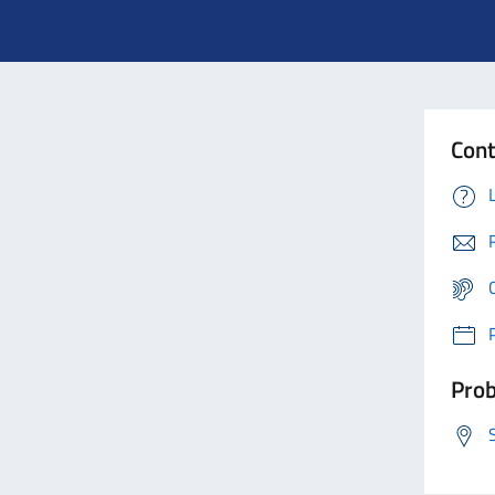
Cont
Prob