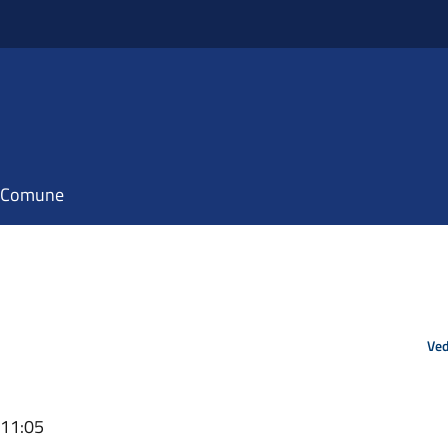
il Comune
Ved
 11:05