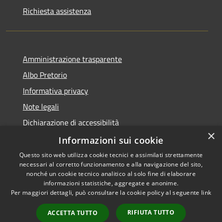
Richiesta assistenza
Amministrazione trasparente
Albo Pretorio
Informativa privacy
Note legali
Dichiarazione di accessibilità
×
Dichiarazione di accessibilità dal 2025
Informazioni sui cookie
Questo sito web utilizza cookie tecnici e assimilati strettamente
necessari al corretto funzionamento e alla navigazione del sito,
nonché un cookie tecnico analitico al solo fine di elaborare
informazioni statistiche, aggregate e anonime.
RSS
Copyright © 2026 • Comune di
Per maggiori dettagli, può consultare la cookie policy al seguente
link
Accessibilità
Gessate • Powered by
Privacy
Municipium
Accesso
•
RIFIUTA TUTTO
ACCETTA TUTTO