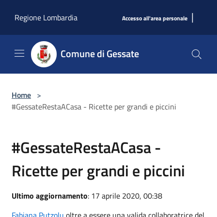
Salta al contenuto principale
|
Regione Lombardia
Accesso all'area personale
Comune di Gessate
Home
>
#GessateRestaACasa - Ricette per grandi e piccini
#GessateRestaACasa -
Ricette per grandi e piccini
Ultimo aggiornamento
: 17 aprile 2020, 00:38
Fabiana Putzolu
oltre a essere una valida collaboratrice del