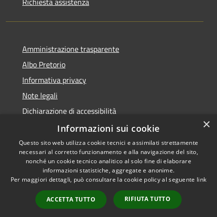
Richiesta assistenza
Amministrazione trasparente
Albo Pretorio
Informativa privacy
Note legali
Dichiarazione di accessibilità
×
Dichiarazione di accessibilità dal 2025
Informazioni sui cookie
Questo sito web utilizza cookie tecnici e assimilati strettamente
necessari al corretto funzionamento e alla navigazione del sito,
nonché un cookie tecnico analitico al solo fine di elaborare
informazioni statistiche, aggregate e anonime.
RSS
Copyright © 2026 • Comune di
Per maggiori dettagli, può consultare la cookie policy al seguente
link
Accessibilità
Gessate • Powered by
Privacy
Municipium
Accesso
•
RIFIUTA TUTTO
ACCETTA TUTTO
Cookie
redazione