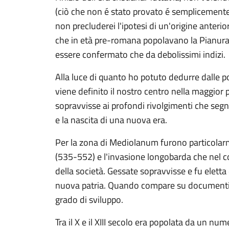
(ciò che non é stato provato é semplicement
non precluderei l'ipotesi di un'origine anteri
che in età pre-romana popolavano la Pianura
essere confermato che da debolissimi indizi.
Alla luce di quanto ho potuto dedurre dalle p
viene definito il nostro centro nella maggior 
sopravvisse ai profondi rivolgimenti che seg
e la nascita di una nuova era.
Per la zona di Mediolanum furono particolar
(535-552) e l'invasione longobarda che nel co
della società. Gessate sopravvisse e fu eletta
nuova patria. Quando compare su documenti 
grado di sviluppo.
Tra il X e il XIII secolo era popolata da un nu