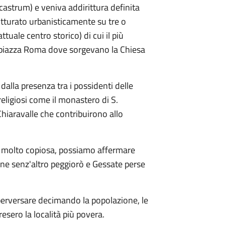
castrum) e veniva addirittura definita
rutturato urbanisticamente su tre o
ttuale centro storico) di cui il più
le piazza Roma dove sorgevano la Chiesa
 dalla presenza tra i possidenti delle
religiosi come il monastero di S.
Chiaravalle che contribuirono allo
molto copiosa, possiamo affermare
ione senz'altro peggiorò e Gessate perse
perversare decimando la popolazione, le
esero la località più povera.