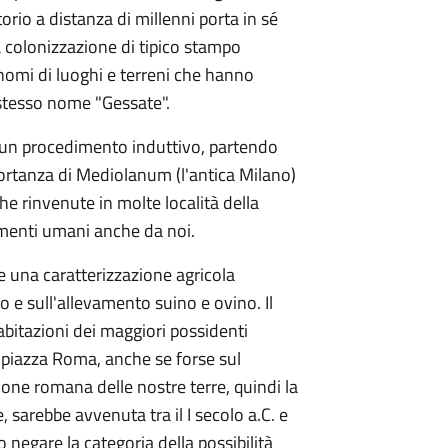
orio a distanza di millenni porta in sé
a colonizzazione di tipico stampo
omi di luoghi e terreni che hanno
 stesso nome "Gessate".
o un procedimento induttivo, partendo
portanza di Mediolanum (l'antica Milano)
he rinvenute in molte località della
menti umani anche da noi.
 una caratterizzazione agricola
 e sull'allevamento suino e ovino. Il
abitazioni dei maggiori possidenti
 di piazza Roma, anche se forse sul
zione romana delle nostre terre, quindi la
sarebbe avvenuta tra il I secolo a.C. e
do negare la categoria della possibilità