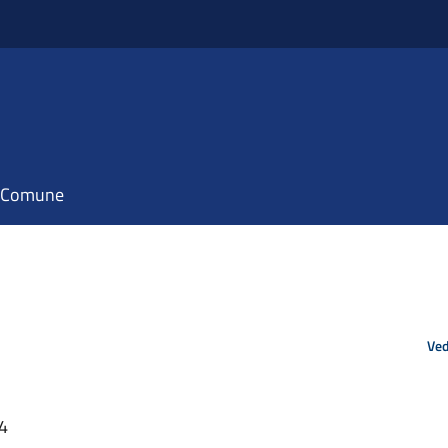
il Comune
Ved
14