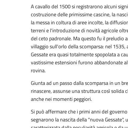
A cavallo del 1500 si registrarono alcuni signi
costruzione delle primissime cascine, la nascita
la messa in coltura di aree incolte, la diffusion
terreni e l'introduzione di novità agricole oltr
del ceto padronale. Ma questo fu il preludio a
villaggio sull'orlo della scomparsa: nel 1535,
Gessate era quasi totalmente spopolata a caus
vastissime estensioni furono abbandonate all'i
rovina.
Giunta ad un passo dalla scomparsa in un bre
rinascere, assunse una struttura così solida
anche nei momenti peggiori.
Si può affermare che i primi anni del governo 
segnarono la nascita della "nuova Gessate",
caratterizzata dalla peculiarità agricola e da 