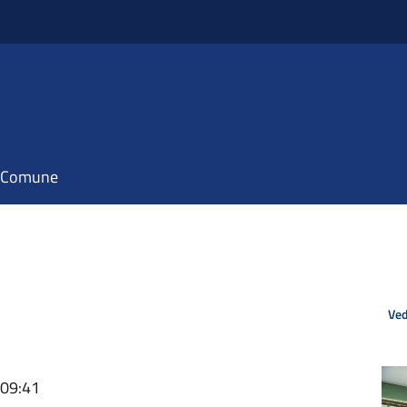
il Comune
Ved
 09:41