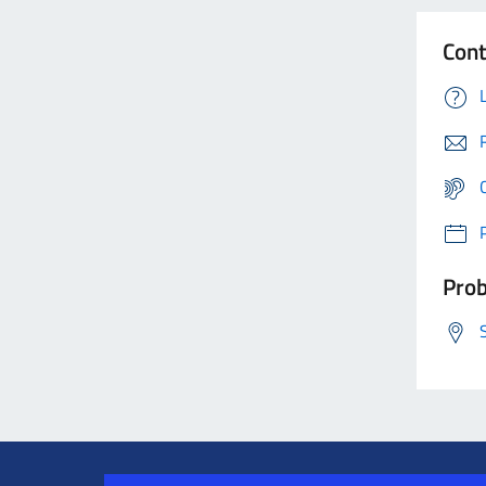
Cont
Prob