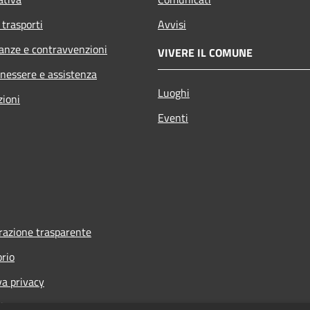
 trasporti
Avvisi
nanze e contravvenzioni
VIVERE IL COMUNE
enessere e assistenza
Luoghi
zioni
Eventi
azione trasparente
orio
va privacy
i