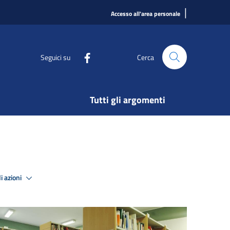
|
Accesso all'area personale
Seguici su
Cerca
Tutti gli argomenti
i azioni