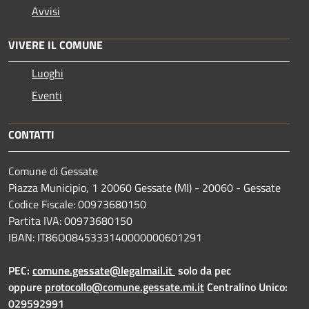
Avvisi
VIVERE IL COMUNE
Luoghi
Eventi
CONTATTI
Comune di Gessate
Piazza Municipio, 1 20060 Gessate (MI) - 20060 - Gessate
Codice Fiscale: 00973680150
Partita IVA: 00973680150
IBAN: IT86O0845333140000000601291
PEC:
comune.gessate@legalmail.it
solo da pec
oppure
protocollo@comune.gessate.mi.it
Centralino Unico:
029592991