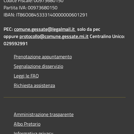
Codice Fiscale: 00973680150
Partita IVA: 00973680150
IBAN: IT86O0845333140000000601291
PEC:
comune.gessate@legalmail.it
solo da pec
oppure
protocollo@comune.gessate.mi.it
Centralino Unico:
029592991
Prenotazione appuntamento
Segnalazione disservizio
Leggi le FAQ
Richiesta assistenza
Amministrazione trasparente
Albo Pretorio
Informativa privacy