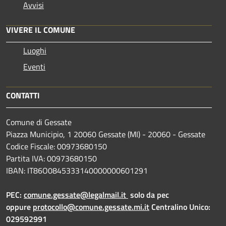
Avvisi
VIVERE IL COMUNE
Luoghi
Eventi
CONTATTI
Comune di Gessate
Piazza Municipio, 1 20060 Gessate (MI) - 20060 - Gessate
Codice Fiscale: 00973680150
Partita IVA: 00973680150
IBAN: IT86O0845333140000000601291
PEC:
comune.gessate@legalmail.it
solo da pec
oppure
protocollo@comune.gessate.mi.it
Centralino Unico:
029592991