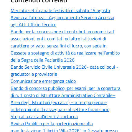
Mercato settimanale festività di sabato 15 agosto
Avviso all'utenza - Aggiornamento Servizio Accesso
agli Atti Ufficio Tecnico
Bando per la concessione di contributi economici ad
associazioni, enti, comitati ed altre istituzioni di
carattere privato, senza fini di lucro, con sede in
Gessate a sostegno di attività da realizzare nell’ambito
della Sagra della Paciarèla 2026
Bando Servizio Civile Universale 2026- data colloqui -
graduatorie provvisorie
Comunicazione emergenza caldo
Bando di concorso pubblico, per esami, per la copertura
di n. 1 posto di Istruttore Amministrativo Contabile–
Area degli Istruttori (ex cat. c) – a tempo pieno e
indeterminato da assegnare al settore finanziario
Stop alla carta d'identità cartacea
Avviso Pubblico per la partecipazione alla
manifestazione “Libri in Villa 2026” in Gessate presso