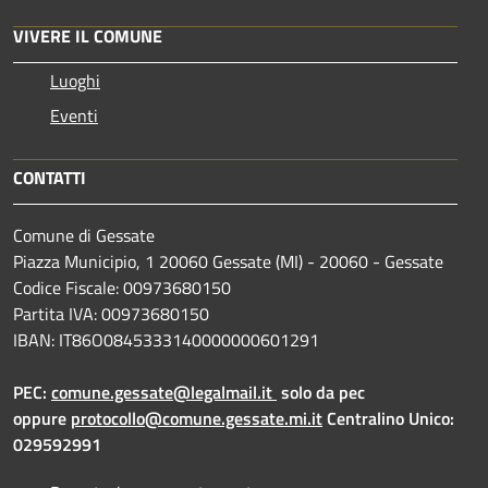
VIVERE IL COMUNE
Luoghi
Eventi
CONTATTI
Comune di Gessate
Piazza Municipio, 1 20060 Gessate (MI) - 20060 - Gessate
Codice Fiscale: 00973680150
Partita IVA: 00973680150
IBAN: IT86O0845333140000000601291
PEC:
comune.gessate@legalmail.it
solo da pec
oppure
protocollo@comune.gessate.mi.it
Centralino Unico:
029592991