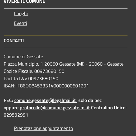
VIVERE IL COMUNE
Luoghi
Eventi
CONTATTI
Comune di Gessate
Piazza Municipio, 1 20060 Gessate (MI) - 20060 - Gessate
Codice Fiscale: 00973680150
Partita IVA: 00973680150
IBAN: IT86O0845333140000000601291
PEC:
comune.gessate@legalmail.it
solo da pec
oppure
protocollo@comune.gessate.mi.it
Centralino Unico:
029592991
Prenotazione appuntamento